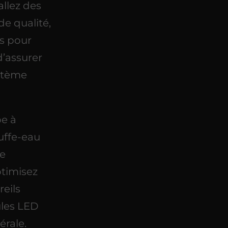
tallez des
e qualité,
es pour
d’assurer
ystème
e à
uffe-eau
re
ptimisez
eils
les LED
érale.