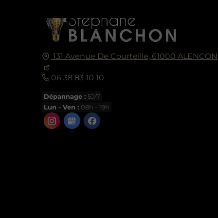
131 Avenue De Courteille,
61000
ALENCON
06 38 83 10 10
Dépannage :
5J/7
Lun - Ven :
08h - 19h