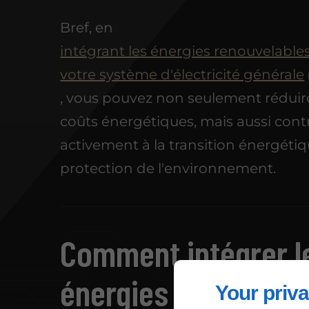
Bref, en
intégrant les énergies renouvelable
votre système d'électricité générale
, vous pouvez non seulement réduir
coûts énergétiques, mais aussi cont
activement à la transition énergétiqu
protection de l'environnement.
Comment intégrer l
énergies renouvela
Your priva