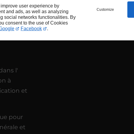
 improve user experience by
Customize
nt and ads, as well as analyzing
ng social networks functionalities. By
maison
you consent to the use of Cookies
Google
Facebook
.
dans l'
on à
cation et
ue pour
nérale et