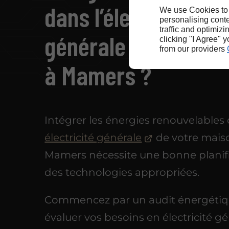
dans l’électricité
We use Cookies to
personalising conte
traffic and optimizi
générale de votre 
clicking "I Agree" 
from our providers
à Mamers ?
Intégrer les énergies renouvelables 
électricité générale
de votre mais
Mamers nécessite une bonne planifi
des technologies appropriées.
Commencez par un audit énergétiq
évaluer vos besoins en électricité gé