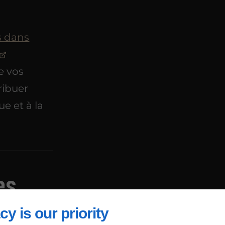
s dans
e vos
ribuer
e et à la
es
bles
cy is our priority