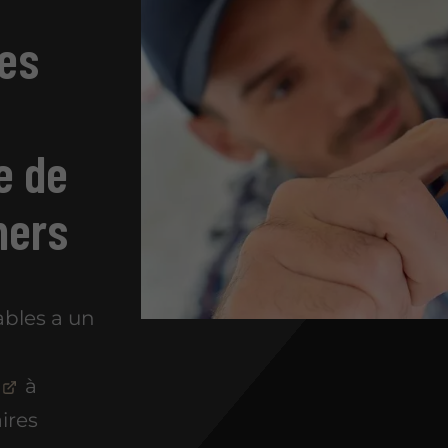
ies
e de
mers
ables a un
à
ires