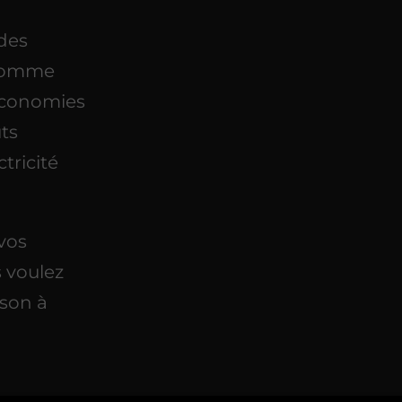
ides
 comme
’Économies
ûts
tricité
 vos
s voulez
ison à