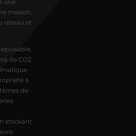
e une
otre maison,
u réseau et
inépuisable,
ions de CO2
climatique
propriété à
ystèmes de
eries
 en stockant
eure.